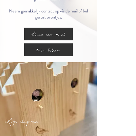
Neem gemakkelijk contact op via de mail of bel
gerust eventjes.
Stuur een mail
Even bellen
Luxe etagères