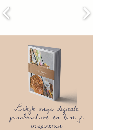
Bekijk onze digitale
paasbrochure en laat je
inspireren