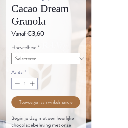
Cacao Dream
Granola
Verkoopprijs
Vanaf
€3,60
Hoeveelheid
*
Aantal
*
Toevoegen aan winkelmandje
Begin je dag met een heerlijke
chocoladebeleving met onze