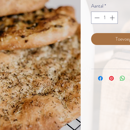
Aantal
*
Toevoe