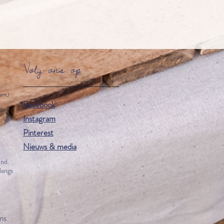
Volg ons op
ent)
Facebook
Instagram
Pinterest
Nieuws & media
end.
langs
ns