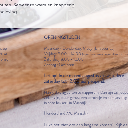
nuten. Serveer ze warm en knapperig
beleving.
OPENINGSTIJDEN
’
s op
Maandag - Donderdag: Mogelijk in overleg
welke
Vrijdag: 8.00 - 14.00
(open met een beperkt assortim
a onze
Zaterdag: 8.00 - 12.00
Zondag : Gesloten
Let op! In de maand augustus zijn wij iedere
zaterdag tot 12.00 uur geopend
.
Hangt de vlag
buiten
te wapperen? Dan zijn wij geop
Zeker zijn, stuur gerust ee
n berichtje en kom gezellig 
in onze bakkerij in Maasdijk
Honderdland 776, Maasdijk
Lukt het niet om dan langs te komen? Kijk ee