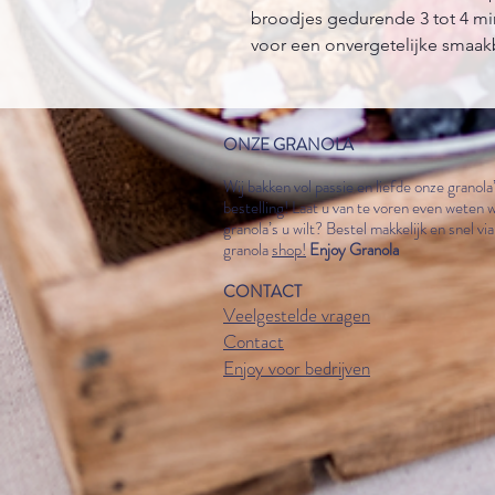
broodjes gedurende 3 tot 4 mi
voor een onvergetelijke smaak
ONZE GRANOLA
Wij bakken vol passie en liefde onze granola
bestelling! Laat u van te voren even weten 
granola
’
s u wilt? Bestel makkelijk en snel vi
granola
shop!
Enjoy Granola
CONTACT
Veelgestelde vragen
Contact
Enjoy voor bedrijven