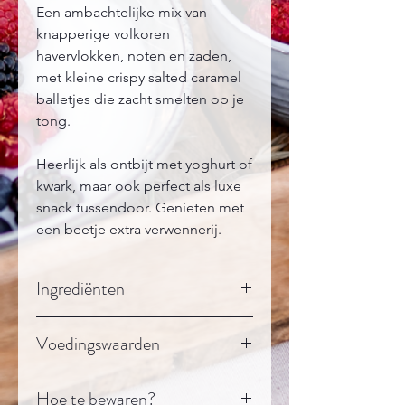
Een ambachtelijke mix van
knapperige volkoren
havervlokken, noten en zaden,
met kleine crispy salted caramel
balletjes die zacht smelten op je
tong.
Heerlijk als ontbijt met yoghurt of
kwark, maar ook perfect als luxe
snack tussendoor. Genieten met
een beetje extra verwennerij.
Ingrediënten
Volkoren havervlokken, amandelen,
Voedingswaarden
pecannoten, hazelnoten,
cashewnoten
, zonnebloempitten,
Voedingswaarden
per
per
pompoenpitten, caramel chocolade,
Hoe te bewaren?