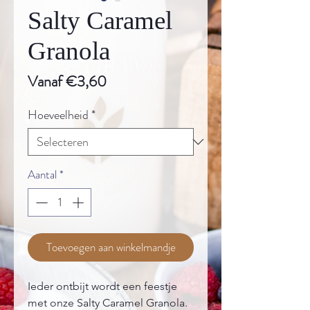
Salty Caramel
Granola
Verkoopprijs
Vanaf
€3,60
Hoeveelheid
*
Aantal
*
Toevoegen aan winkelmandje
Ieder ontbijt wordt een feestje
met onze Salty Caramel Granola.