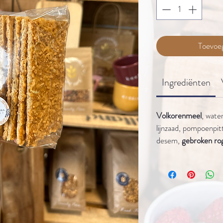
Toevoe
Ingrediënten
Volkorenmeel
, water
lijnzaad, pompoenpi
desem,
gebroken ro