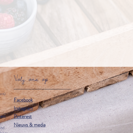
Volg ons op
ent)
Facebook
Instagram
ten.
Pinterest
Nieuws & media
end.