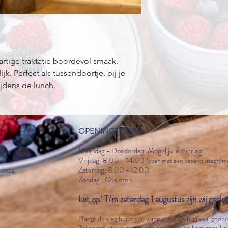
artige traktatie boordevol smaak.
k. Perfect als tussendoortje, bij je
ijdens de lunch.
OPENINGSTIJDEN
’
s op
Maandag - Donderdag: Mogelijk in overleg
welke
Vrijdag: 8.00 - 14.00
(open met een beperkt assortim
a onze
Zaterdag: 8.00 - 12.00
Zondag : Gesloten
Let op! T/m zaterdag 1 augustus zijn wij
geslo
Hangt de vlag
buiten
te wapperen? Dan zijn wij geop