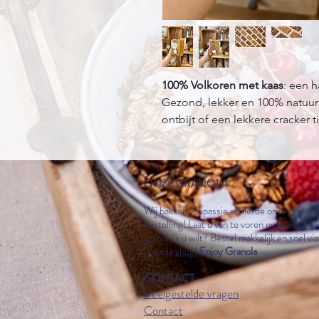
100% Volkoren met kaas
: een h
Gezond, lekker en 100% natuurlij
ontbijt of een lekkere cracker t
ONZE GRANOLA
Wij bakken vol passie en liefde onze granola
bestelling! Laat u van te voren even weten 
granola
’
s u wilt? Bestel makkelijk en snel vi
granola
shop!
Enjoy Granola
CONTACT
Veelgestelde vragen
Contact