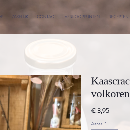
OP
ZAKELIJK
CONTACT
VERKOOPPUNTEN
RECEPTEN
Kaascrac
volkoren
Prijs
€ 3,95
Aantal
*