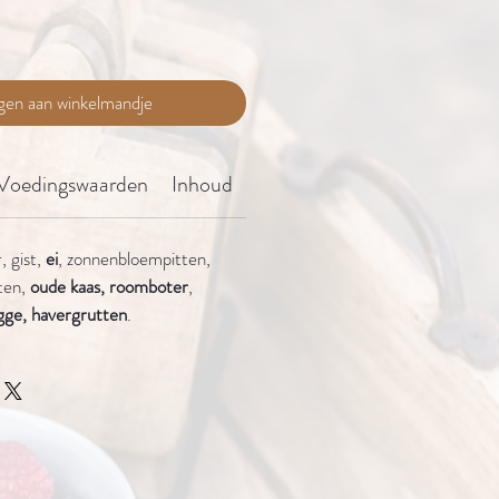
gen aan winkelmandje
Voedingswaarden
Inhoud
Bewaaradvies
, gist,
ei
, zonnenbloempitten,
tten,
oude kaas, roomboter
,
gge, havergrutten
.