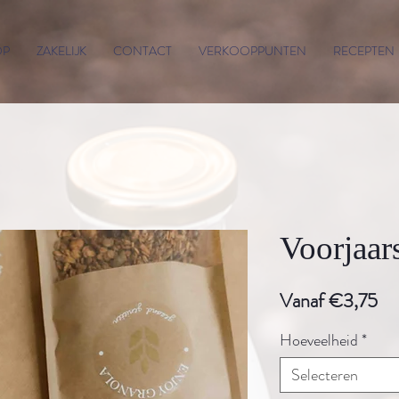
OP
ZAKELIJK
CONTACT
VERKOOPPUNTEN
RECEPTEN
Voorjaar
Ve
Vanaf
€3,75
Hoeveelheid
*
Selecteren