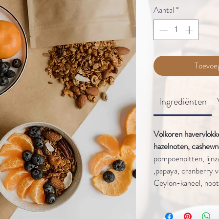
Aantal
*
Toevoe
Ingrediënten
Volkoren havervlokk
hazelnoten, cashew
pompoenpitten, lijnz
,papaya, cranberry van
Ceylon-kaneel, noo