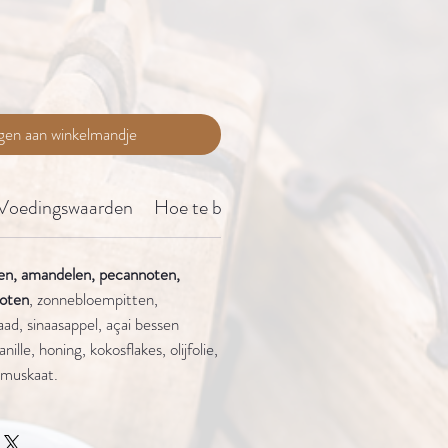
gen aan winkelmandje
Voedingswaarden
Hoe te bewaren?
en, amandelen, pecannoten,
noten
, zonnebloempitten,
aad, sinaasappel, açai bessen
ille, honing, kokosflakes, olijfolie,
tmuskaat.