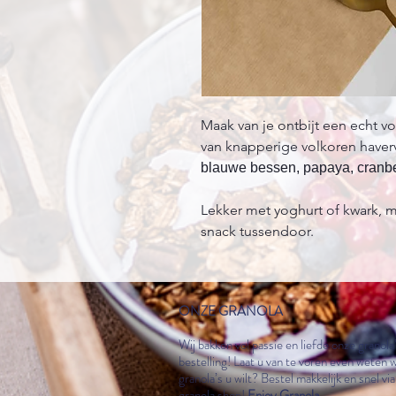
Maak van je ontbijt een echt v
van knapperige volkoren haver
blauwe bessen, papaya, cranber
Lekker met yoghurt of kwark, m
snack tussendoor.
ONZE GRANOLA
Wij bakken vol passie en liefde onze granola
bestelling! Laat u van te voren even weten 
granola
’
s u wilt? Bestel makkelijk en snel vi
granola
shop!
Enjoy Granola