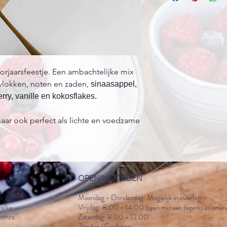
oorjaarsfeestje. Een ambachtelijke mix
vlokken, noten en zaden,
sinaasappel,
ry, vanille en kokosflakes.
aar ook perfect als lichte en voedzame
OPENINGSTIJDEN
’
s op
Maandag - Donderdag: Mogelijk in overleg
welke
Vrijdag: 8.00 - 14.00
(open met een beperkt assortim
a onze
Zaterdag: 8.00 - 12.00
Zondag : Gesloten