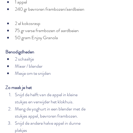
1 appel
240 gr bevroren frambozen/aardbeien
2 el kokosrasp
75 gr verse frambozen of aardbeien
50 gram Enjoy Granola
Benodigdheden
2 schaaltje
Mixer / blender
Mesje om te snijden
Zo maak je het
Snijd de helft van de appel in kleine 
stukjes en verwijder het klokhuis. 
Meng de yoghurt in een blender met de 
stukjes appel, bevroren frambozen.
Snijd de andere halve appel in dunne 
plakjes