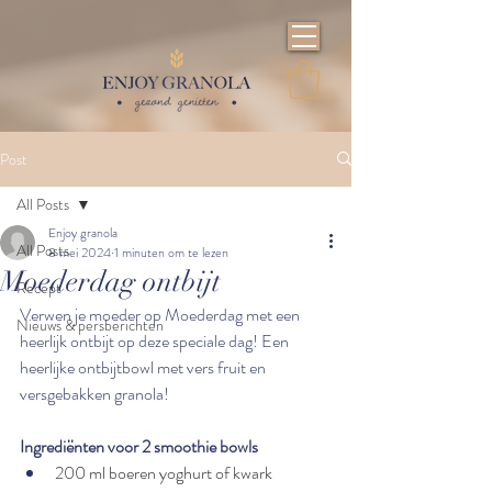
Post
All Posts
Enjoy granola
All Posts
8 mei 2024
1 minuten om te lezen
Moederdag ontbijt
Recept
Verwen je moeder op Moederdag met een 
Nieuws & persberichten
heerlijk ontbijt op deze speciale dag! Een 
heerlijke ontbijtbowl met vers fruit en 
versgebakken granola!
Ingrediënten voor 2 smoothie bowls
200 ml boeren yoghurt of kwark