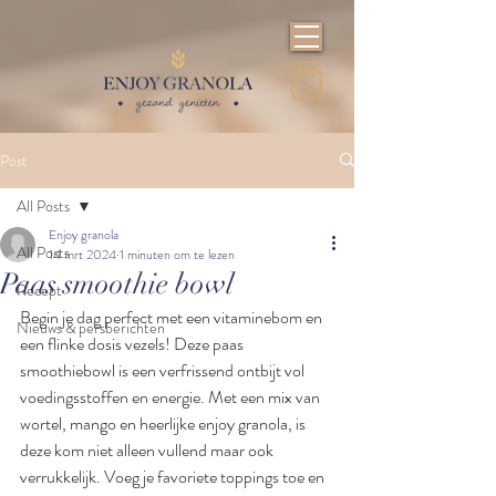
Post
All Posts
Enjoy granola
All Posts
14 mrt 2024
1 minuten om te lezen
Paas smoothie bowl
Recept
Begin je dag perfect met een vitaminebom en 
Nieuws & persberichten
een flinke dosis vezels! Deze paas 
smoothiebowl is een verfrissend ontbijt vol 
voedingsstoffen en energie. Met een mix van 
wortel, mango en heerlijke enjoy granola, is 
deze kom niet alleen vullend maar ook 
verrukkelijk. Voeg je favoriete toppings toe en 