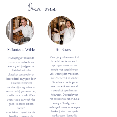
Over ons
Mèlanie de Wilde
Tim Boers
Vanaf jongs af aan was ik al
Al van jongs af aan zit de
bij de bakker te vinden. Ik
passie voor ambacht en
sprong er tussen uit en
voeding er bij mij goed in.
mocht met verschillende
Altijd wilde ik alles
vak-wedstrijden mee doen.
uitzoeken van voeding en
In 2015 werd ik lid van het
iedere detail begrijpen. Toen
Nederlands Boulangerie
ik ontdekte hoeveel
team waar ik een aantal
onnatuurlijke ingrediënten
mooie titels op mijn naam
vaak in ontbijtgranen zitten,
heb gezet. De passie voor
vond ik dat zo zonde. Want
het bakkersvak zat er dus al
zo start je je dag toch niet
vroeg in! Nu ligt onze
goed? Ik dacht: dit kan
volledige focus op onze eigen
anders!
bakkerij, niet meer op de
Zo ontstond Enjoy Granola:
wedstrijden. Natuurlijk
heerlijke, pure granola