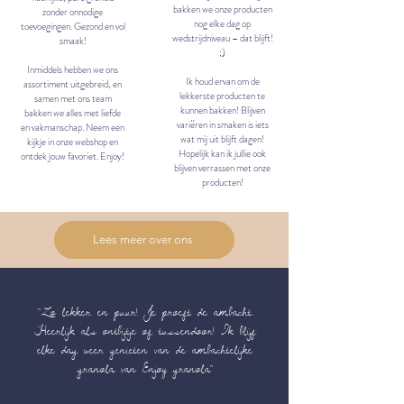
bakken we onze producten
zonder onnodige
nog elke dag op
toevoegingen. Gezond en vol
wedstrijdniveau – dat blijft!
smaak!
;)
Inmiddels hebben we ons
Ik houd ervan om de
assortiment uitgebreid, en
lekkerste producten te
samen met ons team
kunnen bakken! Blijven
bakken we alles met liefde
variëren in smaken is iets
en vakmanschap. Neem een
wat mij uit blijft dagen!
kijkje in onze webshop en
Hopelijk kan ik jullie ook
ontdek jouw favoriet. Enjoy!
blijven verrassen met onze
producten!
Lees meer over ons
“Zo lekker en puur! Je proeft de ambacht.
Heerlijk als ontbijtje of tussendoor! Ik blijf
elke dag weer genieten van de ambachtelijke
granola van Enjoy granola"