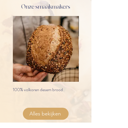
Onze smaakmakers
100% volkoren desem brood
Granola proefpakket “Alles i
Alles bekijken