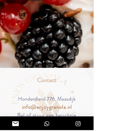
Contact
Honderdland 776,
Maasdijk
info@enjoygranola.nl
Bel of stuur een
berichtje
06-14052714